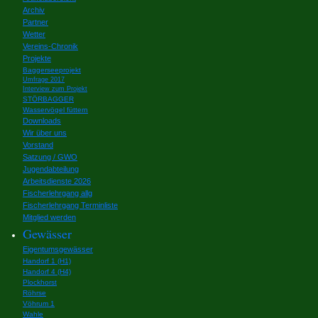
Archiv
Partner
Wetter
Vereins-Chronik
Projekte
Baggerseeprojekt
Umfrage 2017
Interview zum Projekt
STÖRBAGGER
Wasservögel füttern
Downloads
Wir über uns
Vorstand
Satzung / GWO
Jugendabteilung
Arbeitsdienste 2026
Fischerlehrgang allg
Fischerlehrgang Terminliste
Mitglied werden
Gewässer
Eigentumsgewässer
Handorf 1 (H1)
Handorf 4 (H4)
Plockhorst
Röhrse
Vöhrum 1
Wahle