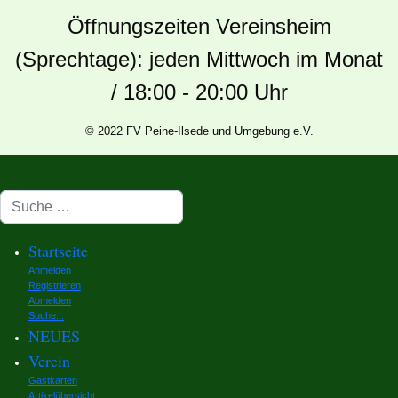
Öffnungszeiten Vereinsheim
(Sprechtage): jeden Mittwoch im Monat
/ 18:00 - 20:00 Uhr
© 2022 FV Peine-Ilsede und Umgebung e.V.
Suchen
Startseite
Anmelden
Registrieren
Abmelden
Suche...
NEUES
Verein
Gastkarten
Artikelübersicht