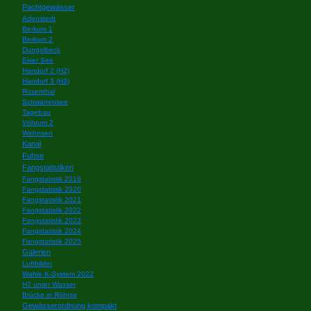
Pachtgewässer
Adenstedt
Berkum 1
Berkum 2
Dungelbeck
Eixer See
Handorf 2 (H2)
Handorf 3 (H3)
Rosenthal
Schwanensee
Tagebau
Vöhrum 2
Wehnsen
Kanal
Fuhse
Fangstatistiken
Fangstatistik 2019
Fangstatistik 2020
Fangstatistik 2021
Fangstatistik 2022
Fangstatistik 2023
Fangstatistik 2024
Fangstatistik 2025
Galerien
Luftbilder
Wahle K-System 2022
H2 unter Wasser
Brücke in Röhrse
Gewässerordnung kompakt