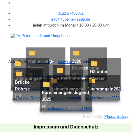
0152 27485851
info@fvpeine-ilsede.de
jeden Mittwoch im Monat / 18:00 - 20:00 Uhr
Wahle Käfig-
2026
Aktuelle Seite:
Startseite
Gewässer
Galerien
System
Karpfencamp
2026
H2 unter
(5)
(4)
Jugendangeln
Luftaufnahmen
Wasser
Brücke
(4)
(35)
(23)
Röhrse
Weinachtsangeln
Nachtangeln2025
Forellenangeln Jugend
(11)
(7)
(7)
2025
(4)
Powered by
Phoca Gallery
Impressum und Datenschutz