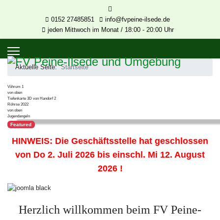
0152 27485851
info@fvpeine-ilsede.de
jeden Mittwoch im Monat / 18:00 - 20:00 Uhr
Aktuelle Seite:
Startseite
Vöhrum 1
von oben
Tiefenkarte 3D von Handorf 2
Röhrse 2022
von oben
Jugendangeln
Featured
HINWEIS: Die Geschäftsstelle hat geschlossen
von Do 2. Juli 2026 bis einschl. Mi 12. August
2026 !
Herzlich willkommen beim FV Peine-