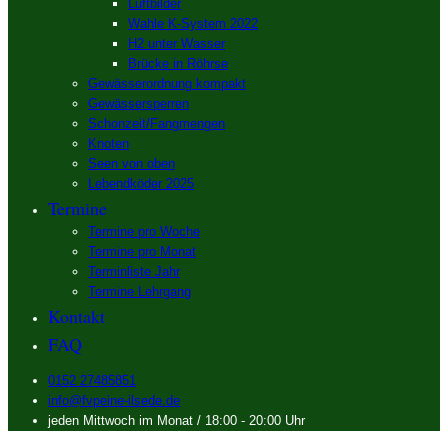
Luftbilder
Wahle K-System 2022
H2 unter Wasser
Brücke in Röhrse
Gewässerordnung kompakt
Gewässersperren
Schonzeit/Fangmengen
Knoten
Seen von oben
Lebendköder 2025
Termine
Termine pro Woche
Termine pro Monat
Terminliste Jahr
Termine Lehrgang
Kontakt
FAQ
0152 27485851
info@fvpeine-ilsede.de
jeden Mittwoch im Monat / 18:00 - 20:00 Uhr