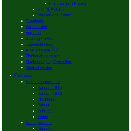
Interview zum Projekt
STÖRBAGGER
Wasservögel füttern
Downloads
Wir über uns
Vorstand
Satzung / GWO
Jugendabteilung
Arbeitsdienste 2026
Fischerlehrgang allg
Fischerlehrgang Terminliste
Mitglied werden
Gewässer
Eigentumsgewässer
Handorf 1 (H1)
Handorf 4 (H4)
Plockhorst
Röhrse
Vöhrum 1
Wahle
Pachtgewässer
Adenstedt