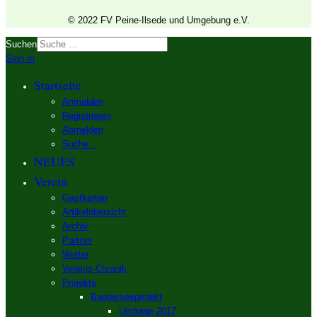
© 2022 FV Peine-Ilsede und Umgebung e.V.
Suchen
Sign In
Startseite
Anmelden
Registrieren
Abmelden
Suche...
NEUES
Verein
Gastkarten
Artikelübersicht
Archiv
Partner
Wetter
Vereins-Chronik
Projekte
Baggerseeprojekt
Umfrage 2017