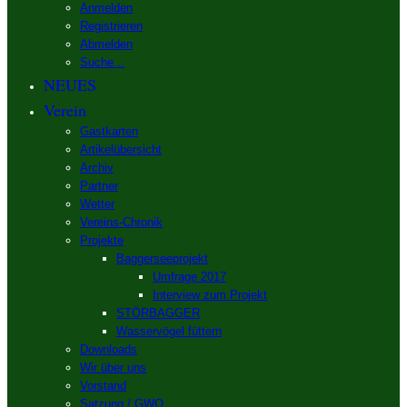
Anmelden
Registrieren
Abmelden
Suche...
NEUES
Verein
Gastkarten
Artikelübersicht
Archiv
Partner
Wetter
Vereins-Chronik
Projekte
Baggerseeprojekt
Umfrage 2017
Interview zum Projekt
STÖRBAGGER
Wasservögel füttern
Downloads
Wir über uns
Vorstand
Satzung / GWO