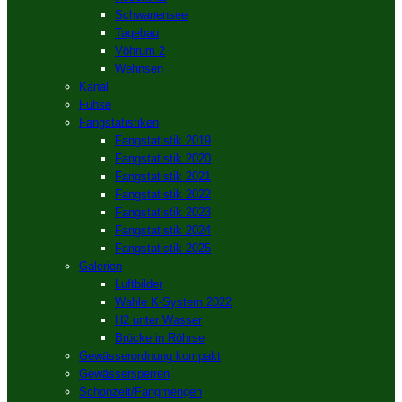
Schwanensee
Tagebau
Vöhrum 2
Wehnsen
Kanal
Fuhse
Fangstatistiken
Fangstatistik 2019
Fangstatistik 2020
Fangstatistik 2021
Fangstatistik 2022
Fangstatistik 2023
Fangstatistik 2024
Fangstatistik 2025
Galerien
Luftbilder
Wahle K-System 2022
H2 unter Wasser
Brücke in Röhrse
Gewässerordnung kompakt
Gewässersperren
Schonzeit/Fangmengen