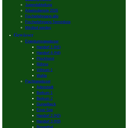
Jugendabteilung
Arbeitsdienste 2026
Fischerlehrgang allg
Fischerlehrgang Terminliste
Mitglied werden
Gewässer
Eigentumsgewässer
Handorf 1 (H1)
Handorf 4 (H4)
Plockhorst
Röhrse
Vöhrum 1
Wahle
Pachtgewässer
Adenstedt
Berkum 1
Berkum 2
Dungelbeck
Eixer See
Handorf 2 (H2)
Handorf 3 (H3)
Rosenthal