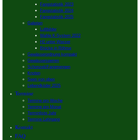
Fangstatistik 2023
Fangstatistik 2024
Fangstatistik 2025
Galerien
Luftbilder
Wahle K-System 2022
H2 unter Wasser
Brücke in Röhrse
Gewässerordnung kompakt
Gewässersperren
Schonzeit/Fangmengen
Knoten
Seen von oben
Lebendköder 2025
Termine
Termine pro Woche
Termine pro Monat
Terminliste Jahr
Termine Lehrgang
Kontakt
FAQ