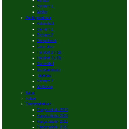
Röhrse
Vöhrum 1
Wahle
Pachtgewässer
Adenstedt
Berkum 1
Berkum 2
Dungelbeck
Eixer See
Handorf 2 (H2)
Handorf 3 (H3)
Rosenthal
Schwanensee
Tagebau
Vöhrum 2
Wehnsen
Kanal
Fuhse
Fangstatistiken
Fangstatistik 2019
Fangstatistik 2020
Fangstatistik 2021
Fangstatistik 2022