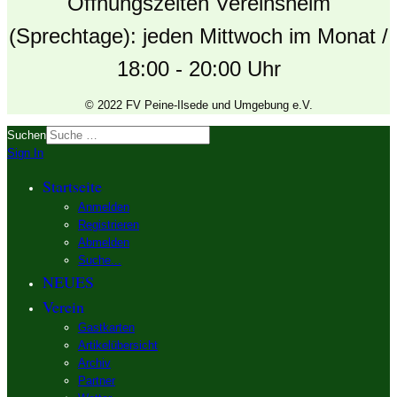
Öffnungszeiten Vereinsheim
(Sprechtage): jeden Mittwoch im Monat /
18:00 - 20:00 Uhr
© 2022 FV Peine-Ilsede und Umgebung e.V.
Suchen
Sign In
Startseite
Anmelden
Registrieren
Abmelden
Suche...
NEUES
Verein
Gastkarten
Artikelübersicht
Archiv
Partner