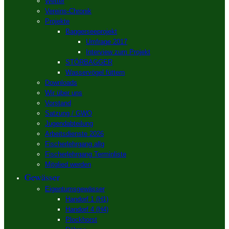
Wetter
Vereins-Chronik
Projekte
Baggerseeprojekt
Umfrage 2017
Interview zum Projekt
STÖRBAGGER
Wasservögel füttern
Downloads
Wir über uns
Vorstand
Satzung / GWO
Jugendabteilung
Arbeitsdienste 2026
Fischerlehrgang allg
Fischerlehrgang Terminliste
Mitglied werden
Gewässer
Eigentumsgewässer
Handorf 1 (H1)
Handorf 4 (H4)
Plockhorst