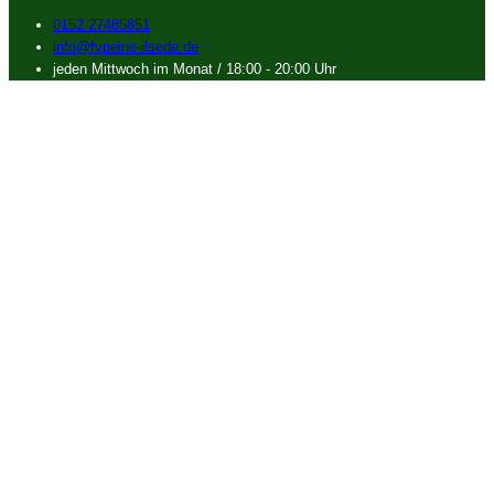
0152 27485851
info@fvpeine-ilsede.de
jeden Mittwoch im Monat / 18:00 - 20:00 Uhr